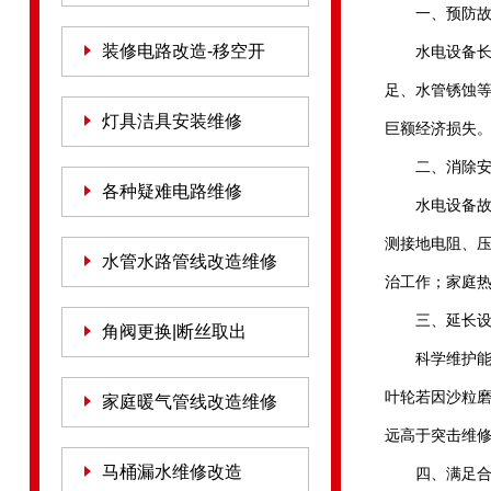
一、预防
装修电路改造-移空开
水电设备
足、水管锈蚀
灯具洁具安装维修
巨额经济损失
二、消除
各种疑难电路维修
水电设备
测接地电阻、
水管水路管线改造维修
治工作；家庭
三、延长
角阀更换|断丝取出
科学维护
叶轮若因沙粒磨
家庭暖气管线改造维修
远高于突击维
马桶漏水维修改造
四、满足