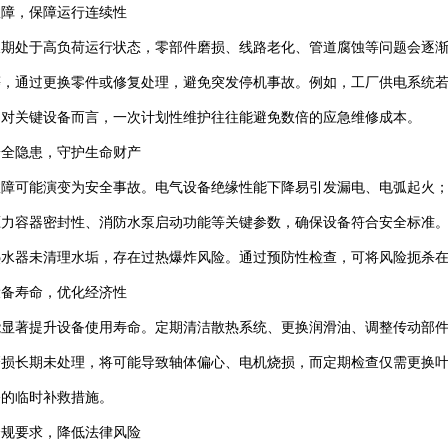
故障，保障运行连续性
长期处于高负荷运行状态，零部件磨损、线路老化、管道腐蚀等问题会逐
等，通过更换零件或修复处理，避免突发停机事故。例如，工厂供电系统
。对关键设备而言，一次计划性维护往往能避免数倍的应急维修成本。
安全隐患，守护生命财产
故障可能演变为安全事故。电气设备绝缘性能下降易引发漏电、电弧起火
压力容器密封性、消防水泵启动功能等关键参数，确保设备符合安全标准
热水器未清理水垢，存在过热爆炸风险。通过预防性检查，可将风险扼杀
设备寿命，优化经济性
能显著提升设备使用寿命。定期清洁散热系统、更换润滑油、调整传动部
损长期未处理，将可能导致轴体偏心、电机烧损，而定期检查仅需更换叶轮
修的临时补救措施。
合规要求，降低法律风险